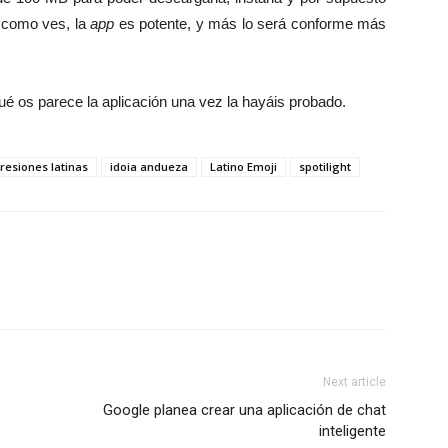
e como ves, la
app
es potente, y más lo será conforme más
 os parece la aplicación una vez la hayáis probado.
resiones latinas
idoia andueza
Latino Emoji
spotilight
Next article
Google planea crear una aplicación de chat
inteligente