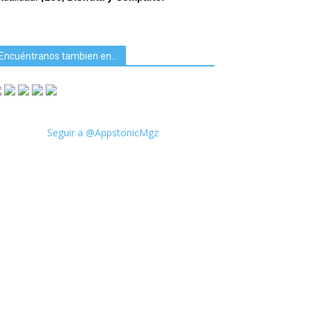
Encuéntranos tambien en…
Seguir a @AppstonicMgz