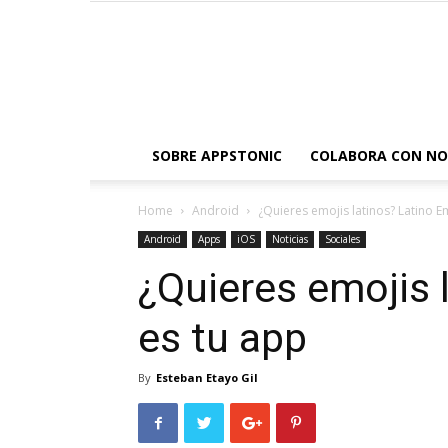
SOBRE APPSTONIC
COLABORA CON N
Home
Android
¿Quieres emojis latinos? Latino E
Android
Apps
iOS
Noticias
Sociales
¿Quieres emojis 
es tu app
By
Esteban Etayo Gil