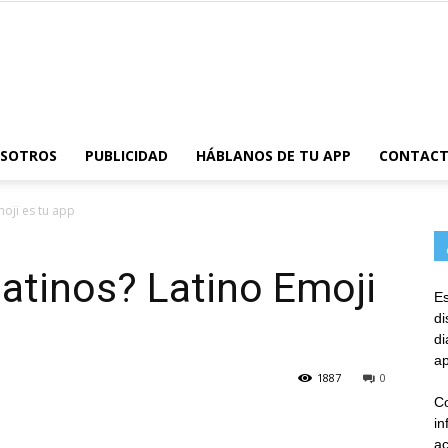
AppsTonic
OSOTROS
PUBLICIDAD
HÁBLANOS DE TU APP
CONTAC
moji es tu app
latinos? Latino Emoji
Es
d
d
ap
1887
0
Co
in
ac