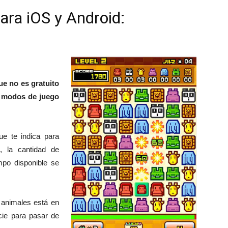
para iOS y Android:
ue no es gratuito
s
modos de juego
e te indica para
, la cantidad de
mpo disponible se
e animales está en
cie para pasar de