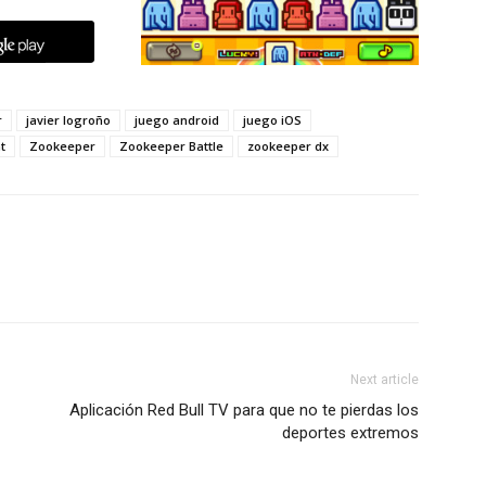
r
javier logroño
juego android
juego iOS
t
Zookeeper
Zookeeper Battle
zookeeper dx
Next article
Aplicación Red Bull TV para que no te pierdas los
deportes extremos