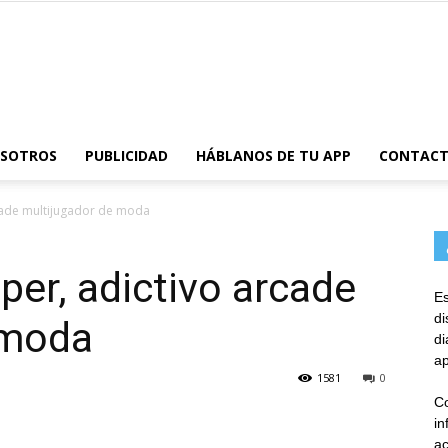
AppsTonic
OSOTROS
PUBLICIDAD
HÁBLANOS DE TU APP
CONTAC
rcade multijugador de moda
per, adictivo arcade
Es
d
 moda
d
ap
1581
0
Co
in
ac