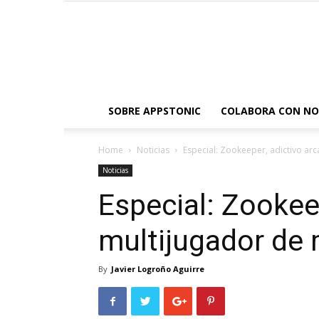
SOBRE APPSTONIC
COLABORA CON N
Home
Noticias
Especial: Zookeeper, adictivo a
Noticias
Especial: Zookee
multijugador de
By
Javier Logroño Aguirre