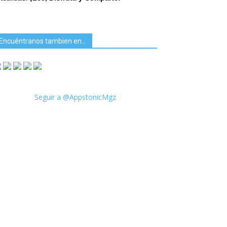
Encuéntranos tambien en…
Seguir a @AppstonicMgz