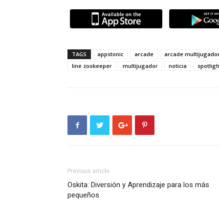
TAGS
appstonic
arcade
arcade multijugado
line zookeeper
multijugador
noticia
spotligh
Previous article
Oskita: Diversión y Aprendizaje para los más
pequeños