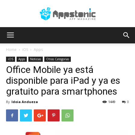
AppsTonic
Home
iOS
Apps
iOS
Apps
Noticias
Otras Categorias
Office Mobile ya está
disponible para iPad y ya es
gratuito para smartphones
By
Idoia Andueza
1449
0