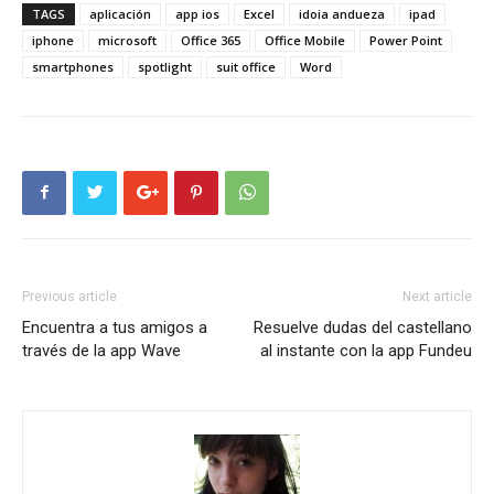
TAGS
aplicación
app ios
Excel
idoia andueza
ipad
iphone
microsoft
Office 365
Office Mobile
Power Point
smartphones
spotlight
suit office
Word
Previous article
Next article
Encuentra a tus amigos a
Resuelve dudas del castellano
través de la app Wave
al instante con la app Fundeu