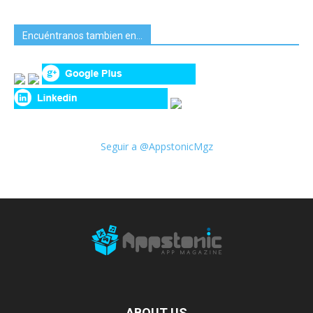
Encuéntranos tambien en…
Seguir a @AppstonicMgz
ABOUT US