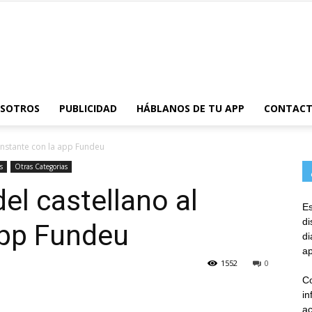
AppsTonic
OSOTROS
PUBLICIDAD
HÁBLANOS DE TU APP
CONTAC
 instante con la app Fundeu
s
Otras Categorias
el castellano al
Es
d
app Fundeu
d
ap
1552
0
Co
in
ac