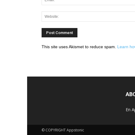
This site uses Akismet to reduce spam.
Learn ho
AB
En A
© COPYRIGHT Appstonic