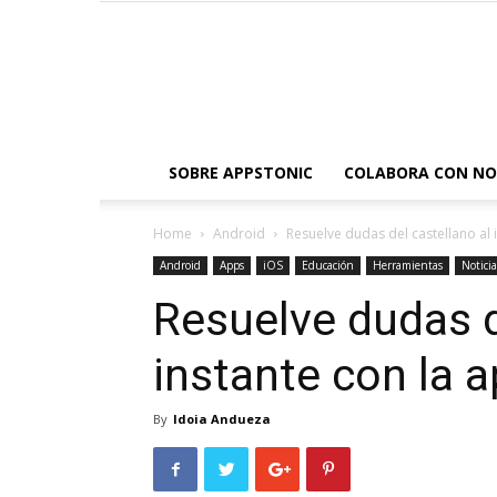
SOBRE APPSTONIC
COLABORA CON N
Home
Android
Resuelve dudas del castellano al
Android
Apps
iOS
Educación
Herramientas
Noticia
Resuelve dudas d
instante con la 
By
Idoia Andueza