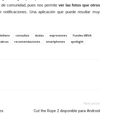
ie de comunidad, pues nos permite
ver las fotos que otros
r notificaciones. Una aplicación que puede resultar muy
tellano
consultas
dudas
expresiones
Fundeu BBVA
labras
recomendaciones
smartphones
spotlight
Next article
 es
Cut the Rope 2 disponible para Android