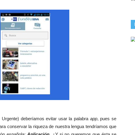
Urgente) deberíamos evitar usar la palabra
app
, pues se
 para conservar la riqueza de nuestra lengua tendríamos que
ión española:
Aplicación.
¿Y si no queremos que ésta se