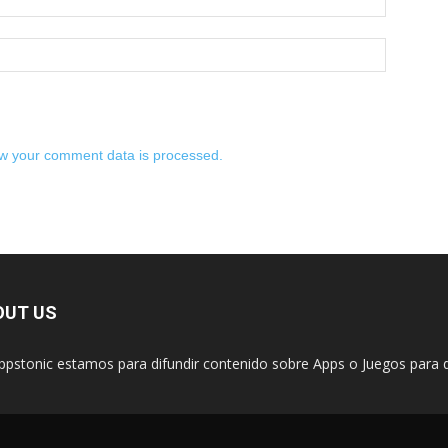
w your comment data is processed.
OUT US
ppstonic estamos para difundir contenido sobre Apps o Juegos para d