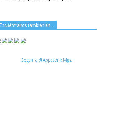
Encuéntranos tambien en…
Seguir a @AppstonicMgz