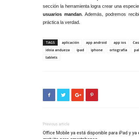
sección la herramienta logra crear una espec
usuarios mandan
. Además, podremos recibi
práctica la verdad.
TAGS
aplicación
app android
app ios
Cas
idoia andueza
ipad
iphone
ortografía
pa
tablets
Previous article
Office Mobile ya está disponible para iPad y ya