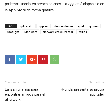
podemos usarlo en presentaciones. La
app
está disponible en
la
App Store
de forma gratuita.
TAGS
aplicación
app ios
idoia andueza
ipad
iphone
spotlight
Star wars
starwars crawl creator
títulos
Previous article
Next article
Lanzan una app para
Hyundai presenta su propia
encontrar amigos para el
app taller
afterwork