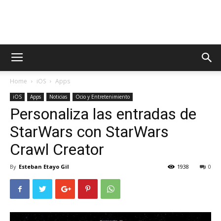
AppsTonic
Home
iOS
Apps
iOS
Apps
Noticias
Ocio y Entretenimiento
Personaliza las entradas de
StarWars con StarWars
Crawl Creator
By
Esteban Etayo Gil
1938
0