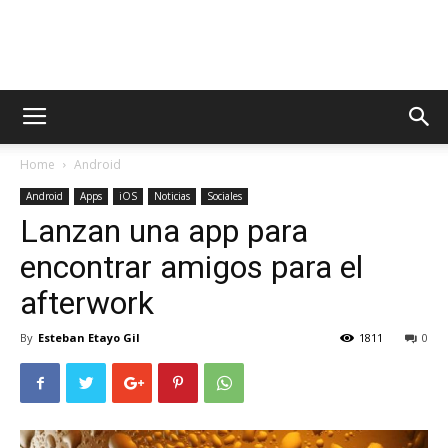
AppsTonic
Home
Android
Android
Apps
iOS
Noticias
Sociales
Lanzan una app para
encontrar amigos para el
afterwork
By
Esteban Etayo Gil
1811
0