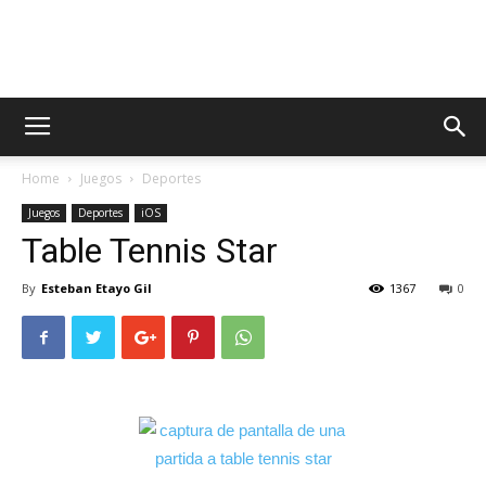
AppsTonic
Home
Juegos
Deportes
Juegos
Deportes
iOS
Table Tennis Star
By
Esteban Etayo Gil
1367
0