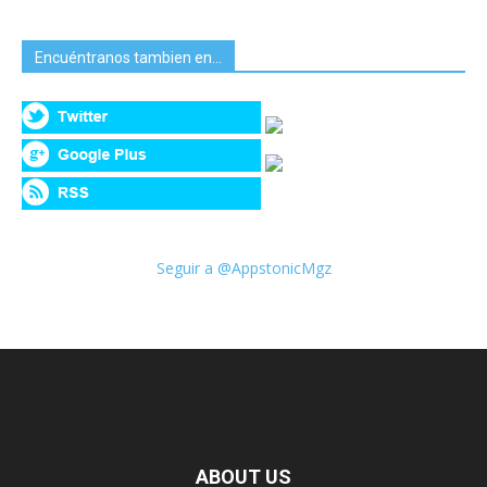
Encuéntranos tambien en…
Seguir a @AppstonicMgz
ABOUT US