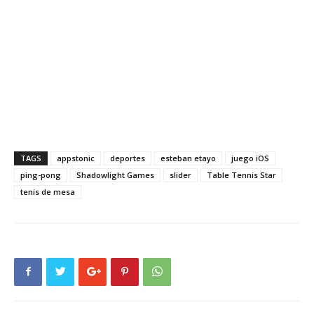
TAGS
appstonic
deportes
esteban etayo
juego iOS
ping-pong
Shadowlight Games
slider
Table Tennis Star
tenis de mesa