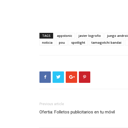
TAGS
appstonic
javier logroño
juego androi
noticia
pou
spotlight
tamagotchi bandai
Previous article
Ofertia: Folletos publicitarios en tu móvil