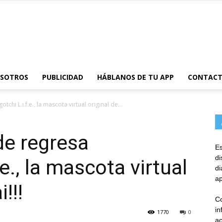
AppsTonic
OSOTROS
PUBLICIDAD
HÁBLANOS DE TU APP
CONTAC
hi L.i.f.e., la mascota virtual original de...
de regresa
Es
d
e., la mascota virtual
d
ap
!!!
Co
in
1770
0
ac