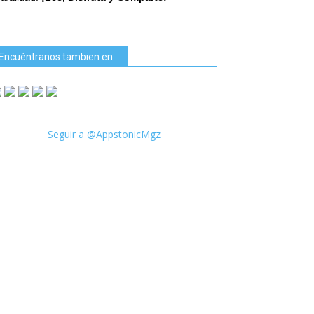
Encuéntranos tambien en…
Seguir a @AppstonicMgz