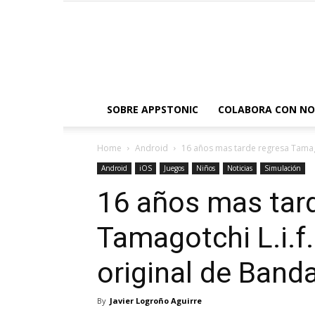
SOBRE APPSTONIC
COLABORA CON N
Home
Android
16 años mas tarde regresa Tamagotc
Android
iOS
Juegos
Niños
Noticias
Simulación
16 años mas tar
Tamagotchi L.i.f.
original de Bandai
By
Javier Logroño Aguirre