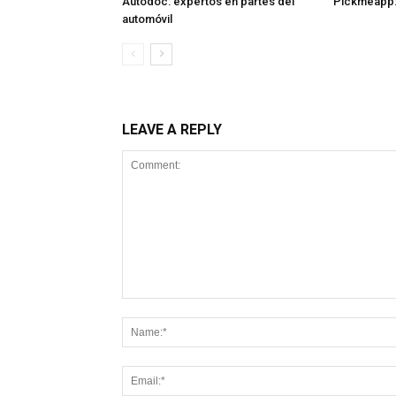
Autodoc: expertos en partes del
Pickmeapp:
automóvil
LEAVE A REPLY