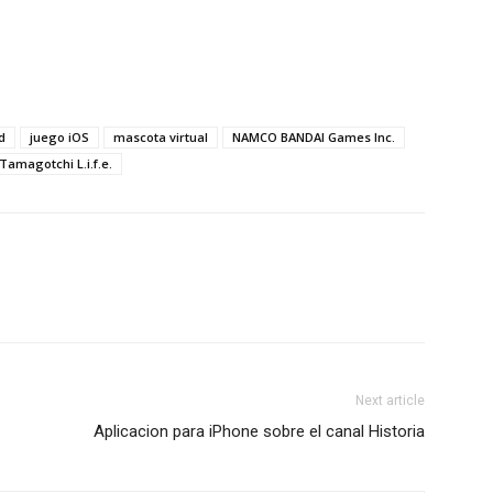
d
juego iOS
mascota virtual
NAMCO BANDAI Games Inc.
Tamagotchi L.i.f.e.
Next article
Aplicacion para iPhone sobre el canal Historia